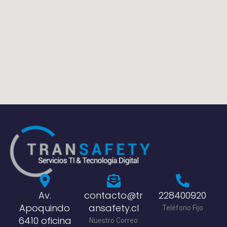
Av.
contacto@tr
228400920
Apoquindo
ansafety.cl
Teléfono Fijo
6410 oficina
Nuestro Correo